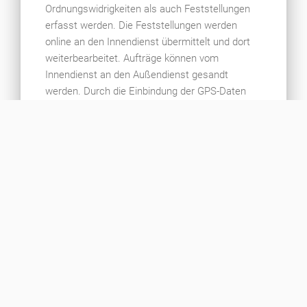
Ordnungswidrigkeiten als auch Feststellungen
erfasst werden. Die Feststellungen werden
online an den Innendienst übermittelt und dort
weiterbearbeitet. Aufträge können vom
Innendienst an den Außendienst gesandt
werden. Durch die Einbindung der GPS-Daten
des Auftragsortes in die Feststellung oder in den
Auftrag, kann z.B. die Stelle einer
Abfallablagerung in einer Parkanlage genau
lokalisiert werden.
Mehr erfahren
Die Online-Stammdatenpflege